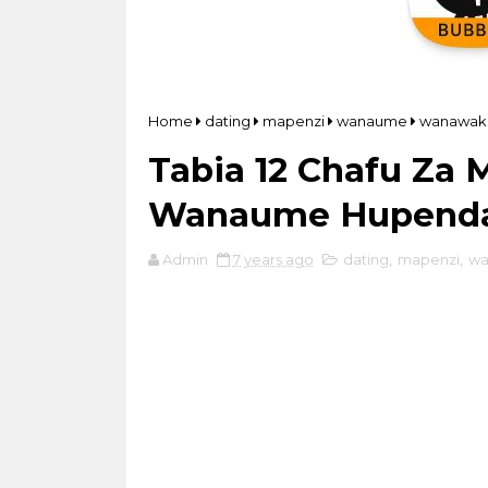
Home
dating
mapenzi
wanaume
wanawak
Tabia 12 Chafu Z
Wanaume Hupend
Admin
7 years ago
dating
,
mapenzi
,
w