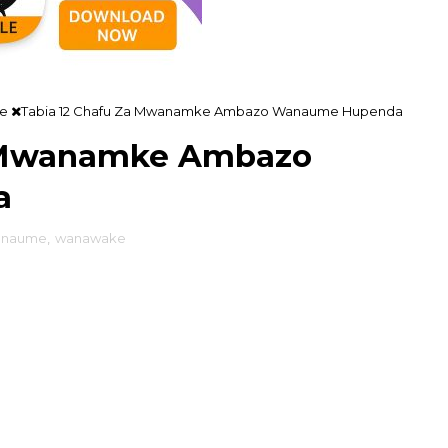
e
Tabia 12 Chafu Za Mwanamke Ambazo Wanaume Hupenda
a Mwanamke Ambazo
a
anaume
,
wanawake