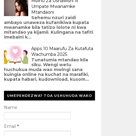
Mbinu Za Ushawishi Ili
Umpate Mwanamke
Mtandaoni
Sehemu nzuri zaidi
ambayo unaweza kufanikiwa kupata
mwanamke bila tatizo lolote ni kwa
mitandao ya kijamii. Kulingana na tafiti
imebaini k...
Apps 10 Maarufu Za Kutafuta
Wachumba 2025
Tunatumia mtandao kila
siku. Wengi wetu
huchukua muda wao mwingi sana
kuingia online na kuchat na marafiki,
kupata habari, kudownload, kusom...
UMEPENDEZWA? TOA USHUHUDA WAKO
Name
Email
*