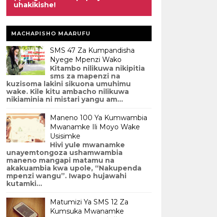
uhakikishe!
MACHAPISHO MAARUFU
SMS 47 Za Kumpandisha
Nyege Mpenzi Wako
Kitambo nilikuwa nikipitia
sms za mapenzi na
kuzisoma lakini sikuona umuhimu
wake. Kile kitu ambacho nilikuwa
nikiaminia ni mistari yangu am...
Maneno 100 Ya Kumwambia
Mwanamke Ili Moyo Wake
Usisimke
Hivi yule mwanamke
unayemtongoza ushamwambia
maneno mangapi matamu na
akakuambia kwa upole, “Nakupenda
mpenzi wangu”. Iwapo hujawahi
kutamki...
Matumizi Ya SMS 12 Za
Kumsuka Mwanamke