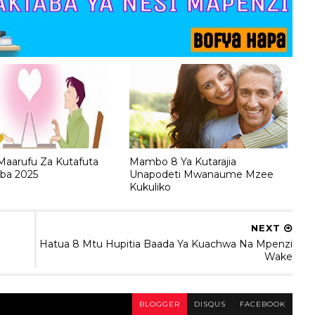
Maarufu Za Kutafuta
Mambo 8 Ya Kutarajia
a 2025
Unapodeti Mwanaume Mzee
Kukuliko
NEXT
Hatua 8 Mtu Hupitia Baada Ya Kuachwa Na Mpenzi
Wake
BLOGGER
DISQUS
FACEBOOK