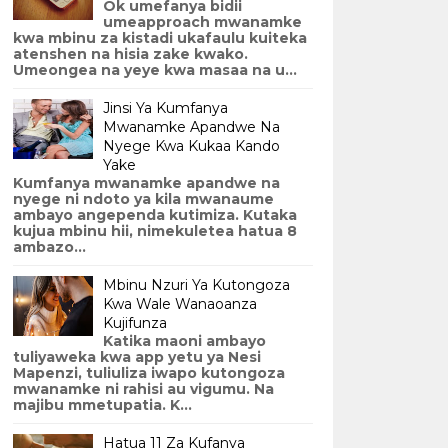
Ok umefanya bidii
umeapproach mwanamke
kwa mbinu za kistadi ukafaulu kuiteka
atenshen na hisia zake kwako.
Umeongea na yeye kwa masaa na u...
Jinsi Ya Kumfanya
Mwanamke Apandwe Na
Nyege Kwa Kukaa Kando
Yake
Kumfanya mwanamke apandwe na
nyege ni ndoto ya kila mwanaume
ambayo angependa kutimiza. Kutaka
kujua mbinu hii, nimekuletea hatua 8
ambazo...
Mbinu Nzuri Ya Kutongoza
Kwa Wale Wanaoanza
Kujifunza
Katika maoni ambayo
tuliyaweka kwa app yetu ya Nesi
Mapenzi, tuliuliza iwapo kutongoza
mwanamke ni rahisi au vigumu. Na
majibu mmetupatia. K...
Hatua 11 Za Kufanya