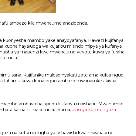
afu ambazo kila mwanaume anazipenda.
a kuonyesha mambo yake anayoyafanya. Hawezi kujifanya
a kuona haya/uoga wa kujaribu mitindo mipya ya kufanya
 maisha ya mapenzi kwa mwanaume yeyote kuwa ya furaha
ra moja.
u sana. Kujifunika maleso nyakati zote ama kufaa nguo
ni pia fahamu kuwa kuna nguo ambazo mwanamke akivaa
a mambo ambayo hajajaribu kufanya maishani. Mwanamke
e hata kama ni mara moja. [Soma:
Jinsi ya kumtongoza
ngoza na kutumia lugha ya ushawishi kwa mwanaume