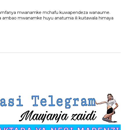
o zinamfanya mwanamke mchafu kuwapendeza wanaume.
a ambao mwanamke huyu anatumia ili kuitawala himaya