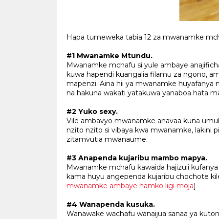
Hapa tumeweka tabia 12 za mwanamke mch
#1 Mwanamke Mtundu.
Mwanamke mchafu si yule ambaye anajifich
kuwa hapendi kuangalia filamu za ngono, am
mapenzi. Aina hii ya mwanamke huyafanya
na hakuna wakati yatakuwa yanaboa hata ma
#2 Yuko sexy.
Vile ambavyo mwanamke anavaa kuna umuhim
nzito nzito si vibaya kwa mwanamke, laki
zitamvutia mwanaume.
#3 Anapenda kujaribu mambo mapya.
Mwanamke mchafu kawaida hajizuii kufany
kama huyu angependa kujaribu chochote kil
mwanamke ambaye hamko ligi moja
]
#4 Wanapenda kusuka.
Wanawake wachafu wanaijua sanaa ya kuto