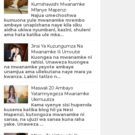
Kumshawishi Mwanamke
Mfanye Mapenzi
Najua umechoshwa
kumuona yule mwanamke mrembo
ambaye unapishana naye kila siku
aidha ukiwa nyumbani, kazini, shuleni
ama hata katika ule mka...
Jinsi Ya Kuzungumza Na
Mwanamke Ili Umvutie
Kuongea na mwanamke ni
rahisi. Unaweza kuongea
na mwanamke yeyote ambaye
unamjua ama uliekutana naye mara ya
kwanza. Lakini tatizo n...
Maswali 20 Ambayo
Yatamnyegeza Mwanamke
Ukimuuliza
Kama vyenye sisi hupenda
kusema katika blog hii ya Nesi
Mapenzi, kutongoza mwanamke ni
sanaa, na ujuzi wa sanaa kuna raha
yake. Unaweza ...