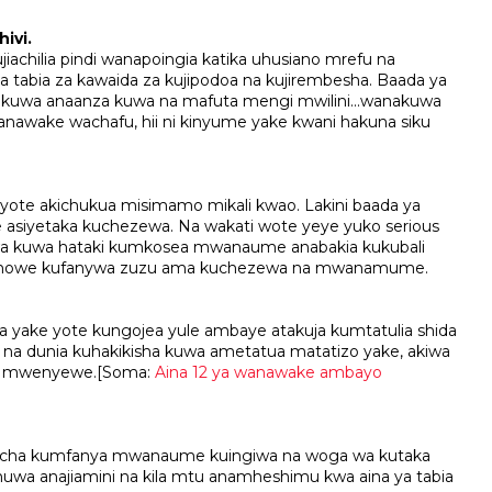
ivi.
achilia pindi wanapoingia katika uhusiano mrefu na
abia za kawaida za kujipodoa na kujirembesha. Baada ya
a kuwa anaanza kuwa na mafuta mengi mwilini...wanakuwa
anawake wachafu, hii ni kinyume yake kwani hakuna siku
e akichukua misimamo mikali kwao. Lakini baada ya
asiyetaka kuchezewa. Na wakati wote yeye yuko serious
 kuwa hataki kumkosea mwanaume anabakia kukubali
ishowe kufanywa zuzu ama kuchezewa na mwanamume.
ha yake yote kungojea yule ambaye atakuja kumtatulia shida
na dunia kuhakikisha kuwa ametatua matatizo yake, akiwa
ye mwenyewe.[Soma:
Aina 12 ya wanawake ambayo
si cha kumfanya mwanaume kuingiwa na woga wa kutaka
huwa anajiamini na kila mtu anamheshimu kwa aina ya tabia