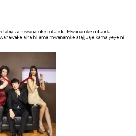
yesha tabia za mwanamke mtundu. Mwanamke mtundu
wanawake aina hii ama mwanamke atajijuaje kama yeye ni