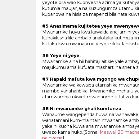
yeyote bila wao kuonyesha azima ya kufany
kutumia maujanja na kuzungumza utamu 
kupandwa na hisia za mapenzi bila hata kuw
#5 Anasimama kujitetea yeye mwenyew
Mwanamke huyu kwa kawaida anajiamini yey
kuhakikisha lile ambalo analotaka kutimiza li
kutoka kwa mwanaume yeyote ili kufanikish
#6 Yeye ni yeye.
Mwanamke aina hii hahitaji aitikie yale ambayo
majukumu ama kufuata masharti na sheria z
#7 Hapaki mafuta kwa mgongo wa chup
Mwanamke wa kawaida atamshika mwanaume 
mambo yanaharibika. Mwanamke mchafu yeye 
atamwambia ukweli mwanaume ili tatizo kama
#8 Ni mwanamke ghali kumtunza.
Wanaume wangependa huwa na wanawake amb
wanatamani kum-maintain mwanamke ambaye 
yake ni kuona kuwa ana mwanamke ambaye 
uwezo kama huko.[Soma:
Maswali 20 mach
na nyege
]