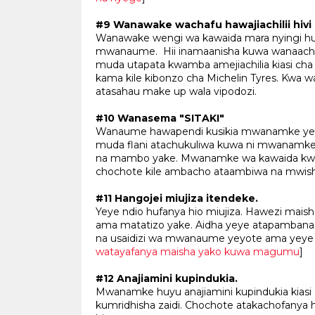
#9 Wanawake wachafu hawajiachilii hivi h
Wanawake wengi wa kawaida mara nyingi huji
mwanaume. Hii inamaanisha kuwa wanaacha t
muda utapata kwamba amejiachilia kiasi ch
kama kile kibonzo cha Michelin Tyres. Kwa w
atasahau make up wala vipodozi.
#10 Wanasema "SITAKI"
Wanaume hawapendi kusikia mwanamke yeyot
muda flani atachukuliwa kuwa ni mwanamke 
na mambo yake. Mwanamke wa kawaida kwa
chochote kile ambacho ataambiwa na mw
#11 Hangojei miujiza itendeke.
Yeye ndio hufanya hio miujiza. Hawezi mais
ama matatizo yake. Aidha yeye atapambana 
na usaidizi wa mwanaume yeyote ama ye
watayafanya maisha yako kuwa magumu
]
#12 Anajiamini kupindukia.
Mwanamke huyu anajiamini kupindukia kia
kumridhisha zaidi. Chochote atakachofanya 