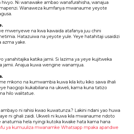
a hivyo. Ni wanawake ambao wanafurahisha, wanajua
kimapenzi. Wanaweza kumfanya mwanaume yeyote
agusa.
e.
e mwenyewe na kwa kawaida atafanya juu chini
metimia. Hatazuiwa na yeyote yule. Yeye hatahitaji usaidizi
a azma yake.
 yanahitajika katika jamii. Si lazima ya yeye kujitweka
a jamii. Anajua kuwa wengine wanamjua.
a.
mkono na kumwambia kuwa kila kitu kiko sawa ilhali
haogopi kukabiliana na ukweli, kama kuna tatizo
 hilo walitatue.
ayo ni rahisi kwao kuwatunza.? Lakini ndani yao huwa
ni ghali zaidi. Ukweli ni kuwa kila mwanaume ndoto
anatumia hela nyingi kutoka kwake hata kama hana
afu ya kumuuliza mwanamke Whatsapp mpaka apandwe