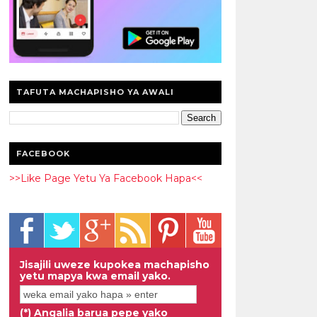
TAFUTA MACHAPISHO YA AWALI
FACEBOOK
>>Like Page Yetu Ya Facebook Hapa<<
Jisajili uweze kupokea machapisho
yetu mapya kwa email yako.
(*) Angalia barua pepe yako