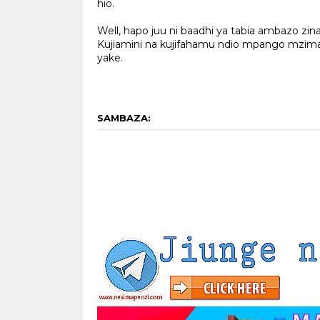
hio.
Well, hapo juu ni baadhi ya tabia ambaz
Kujiamini na kujifahamu ndio mpango mzim
yake.
SAMBAZA: