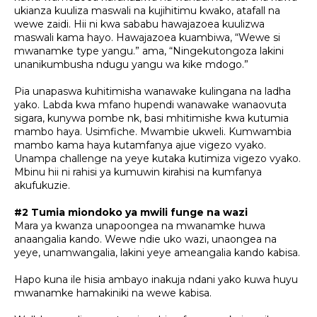
ukianza kuuliza maswali na kujihitimu kwako, atafall na
wewe zaidi. Hii ni kwa sababu hawajazoea kuulizwa
maswali kama hayo. Hawajazoea kuambiwa, “Wewe si
mwanamke type yangu.” ama, “Ningekutongoza lakini
unanikumbusha ndugu yangu wa kike mdogo.”
Pia unapaswa kuhitimisha wanawake kulingana na ladha
yako. Labda kwa mfano hupendi wanawake wanaovuta
sigara, kunywa pombe nk, basi mhitimishe kwa kutumia
mambo haya. Usimfiche. Mwambie ukweli. Kumwambia
mambo kama haya kutamfanya ajue vigezo vyako.
Unampa challenge na yeye kutaka kutimiza vigezo vyako.
Mbinu hii ni rahisi ya kumuwin kirahisi na kumfanya
akufukuzie.
#2 Tumia miondoko ya mwili funge na wazi
Mara ya kwanza unapoongea na mwanamke huwa
anaangalia kando. Wewe ndie uko wazi, unaongea na
yeye, unamwangalia, lakini yeye ameangalia kando kabisa.
Hapo kuna ile hisia ambayo inakuja ndani yako kuwa huyu
mwanamke hamakiniki na wewe kabisa.