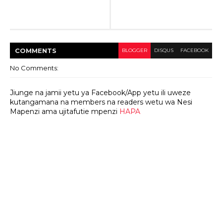
COMMENT
S
BLOGGER
DISQUS
FACEBOOK
No Comments:
Jiunge na jamii yetu ya Facebook/App yetu ili uweze
kutangamana na members na readers wetu wa Nesi
Mapenzi ama ujitafutie mpenzi
HAPA