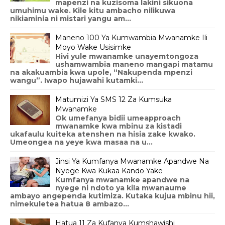
mapenzi na kuzisoma lakini sikuona
umuhimu wake. Kile kitu ambacho nilikuwa
nikiaminia ni mistari yangu am...
Maneno 100 Ya Kumwambia Mwanamke Ili
Moyo Wake Usisimke
Hivi yule mwanamke unayemtongoza
ushamwambia maneno mangapi matamu
na akakuambia kwa upole, “Nakupenda mpenzi
wangu”. Iwapo hujawahi kutamki...
Matumizi Ya SMS 12 Za Kumsuka
Mwanamke
Ok umefanya bidii umeapproach
mwanamke kwa mbinu za kistadi
ukafaulu kuiteka atenshen na hisia zake kwako.
Umeongea na yeye kwa masaa na u...
Jinsi Ya Kumfanya Mwanamke Apandwe Na
Nyege Kwa Kukaa Kando Yake
Kumfanya mwanamke apandwe na
nyege ni ndoto ya kila mwanaume
ambayo angependa kutimiza. Kutaka kujua mbinu hii,
nimekuletea hatua 8 ambazo...
Hatua 11 Za Kufanya Kumshawishi