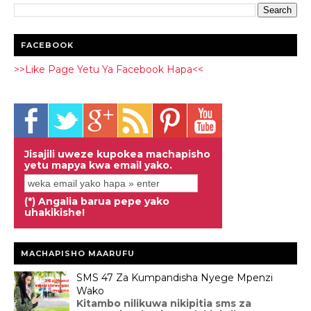
FACEBOOK
>>Like Page Yetu Ya Facebook Hapa<<
Jisajili uweze kupokea machapisho
yetu mapya kwa email yako.
(*) Angalia barua pepe yako
uhakikishe!
MACHAPISHO MAARUFU
SMS 47 Za Kumpandisha Nyege Mpenzi
Wako
Kitambo nilikuwa nikipitia sms za