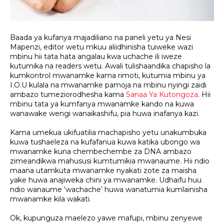
Baada ya kufanya majadiliano na paneli yetu ya Nesi
Mapenzi, editor wetu mkuu aliidhinisha tuiweke wazi
mbinu hii tata hata angalau kwa uchache ili iweze
kutumika na readers wetu. Awali tulishaandika chapisho la
kumkontrol mwanamke kama rimoti, kutumia mbinu ya
I.O.U kulala na mwanamke pamoja na mbinu nyingi zaidi
ambazo tumeziorodhesha kama
Sanaa Ya Kutongoza
. Hii
mbinu tata ya kumfanya mwanamke kando na kuwa
wanawake wengi wanaikashifu, pia huwa inafanya kazi.
Kama umekua ukifuatilia machapisho yetu unakumbuka
kuwa tushaeleza na kufafanua kuwa katika ubongo wa
mwanamke kuna chembechembe za DNA ambazo
zimeandikwa mahususi kumtumikia mwanaume. Hii ndio
maana utamkuta mwanamke nyakati zote za maisha
yake huwa anajiweka chini ya mwanamke. Udhaifu huu
ndio wanaume ‘wachache’ huwa wanatumia kumlainisha
mwanamke kila wakati.
Ok, kupunguza maelezo yawe mafupi, mbinu zenyewe