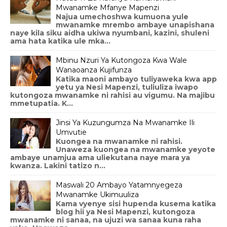
Mwanamke Mfanye Mapenzi
Najua umechoshwa kumuona yule
mwanamke mrembo ambaye unapishana
naye kila siku aidha ukiwa nyumbani, kazini, shuleni
ama hata katika ule mka...
Mbinu Nzuri Ya Kutongoza Kwa Wale
Wanaoanza Kujifunza
Katika maoni ambayo tuliyaweka kwa app
yetu ya Nesi Mapenzi, tuliuliza iwapo
kutongoza mwanamke ni rahisi au vigumu. Na majibu
mmetupatia. K...
Jinsi Ya Kuzungumza Na Mwanamke Ili
Umvutie
Kuongea na mwanamke ni rahisi.
Unaweza kuongea na mwanamke yeyote
ambaye unamjua ama uliekutana naye mara ya
kwanza. Lakini tatizo n...
Maswali 20 Ambayo Yatamnyegeza
Mwanamke Ukimuuliza
Kama vyenye sisi hupenda kusema katika
blog hii ya Nesi Mapenzi, kutongoza
mwanamke ni sanaa, na ujuzi wa sanaa kuna raha