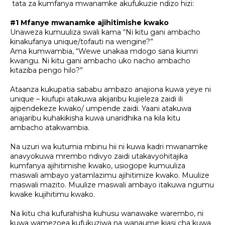
tata za kumfanya mwanamke akufukuzie ndizo hizi:
#1 Mfanye mwanamke ajihitimishe kwako
Unaweza kumuuliza swali kama “Ni kitu gani ambacho
kinakufanya unique/tofauti na wengine?”
Ama kumwambia, “Wewe unakaa mdogo sana kiumri
kwangu. Ni kitu gani ambacho uko nacho ambacho
kitaziba pengo hilo?”
Ataanza kukupatia sababu ambazo anajiona kuwa yeye ni
unique – kiufupi atakuwa akijaribu kujieleza zaidi ili
ajipendekeze kwako/ umpende zaidi. Yaani atakuwa
anajaribu kuhakikisha kuwa unaridhika na kila kitu
ambacho atakwambia.
Na uzuri wa kutumia mbinu hii ni kuwa kadri mwanamke
anavyokuwa mrembo ndivyo zaidi utakavyohitajika
kumfanya ajihitimishe kwako, usiogope kumuuliza
maswali ambayo yatamlazimu ajihitimize kwako. Muulize
maswali mazito. Muulize maswali ambayo itakuwa ngumu
kwake kujihitimu kwako.
Na kitu cha kufurahisha kuhusu wanawake warembo, ni
kuwa wamezoea kufukuziwa na wanaume kiasi cha kuwa