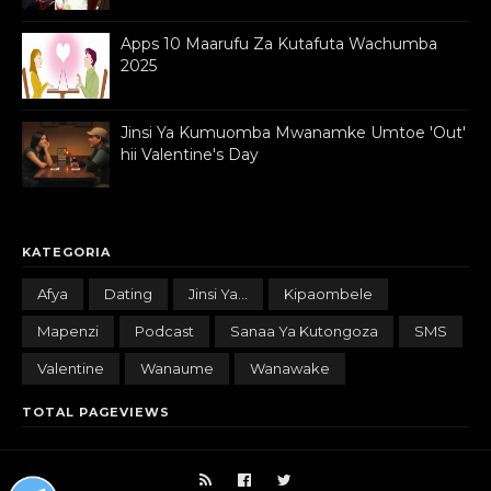
Apps 10 Maarufu Za Kutafuta Wachumba
2025
Jinsi Ya Kumuomba Mwanamke Umtoe 'Out'
hii Valentine's Day
KATEGORIA
Afya
Dating
Jinsi Ya...
Kipaombele
Mapenzi
Podcast
Sanaa Ya Kutongoza
SMS
Valentine
Wanaume
Wanawake
TOTAL PAGEVIEWS