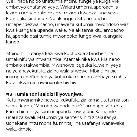
Well, hapa ndipo unatumia mbinu funge ya kuiga vile
ambavyo anafanya yeye. Wakati umemuapproach, si
lazima umuangalie mzima mzima kwanza, unaweza
kuangalia kiupande. Na akiongea kitu ambacho
umependezwa nacho, unaweza kutumia mwondoko wazi
kwa kuangalia upande wake. Na akisema kitu ambacho
hujapenda basi tumia mwondoko funge kwa kuangalia
kando.
Mbinu hii hufanya kazi kwa kuchukua atenshen na
umakinifu wa mwanamke. Atamakinika kwa kila neno
ambalo atakwambia. Mwishowe itajeuka kuwa ni yeye
ndiye anayekufukuzia na wala si wewe. Mbinu hii pia
inampa confidence ya kutamka mambo ambayo si rahisi
kutamkwa na mwanamke hivihivi.
#3 Tumia toni saidizi iliyovunjwa.
Katu mwanamke hawezi kukufukuzia kama utatumia toni
saidizi kama, “Mambo waendeleaje?” ambapo sentensi
kama hii toni ya sauti inapanda mwishoni. Kama vile
unauliza swali. Matumizi ya sentensi hizi zitakufanya
uonekane mtu mdhaifu, mhitaji, na utafanya wanawake
wakukimbie.