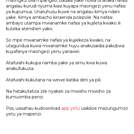
maongezi bila mpangilio, badala yake huwa unataka nafasi
angalau kurudi nyuma kiasi kuyapa maongezi yenu nafasi
ya kupumua. Unaruhusu kuwe na angalau kimya ndani
yake. Kimya ambacho kinaenda polepole. Na nafasi
ambayo utampa mwanamke nafasi ya kujileta kwako ili
kuteka atenshen yako.
So mpe mwanamke nafasi ya kujiekeza kwako, na
utagundua kuwa mwanamke huyu anakusaidia pakubwa
kuyafanya maongezi yenu yanawiri.
Atafurahi kukupa namba yake ya simu kwa kuwa
anakufukuzia.
Atafurahi kukutana na wewe katika deti ya pili.
Na hatakutatiza zile nyakati za mwisho mwisho za
kumuomba penzi.
Pss, usisahau kudownload
app yetu
usikilize mazungumzo
yetu ya mapenzi.