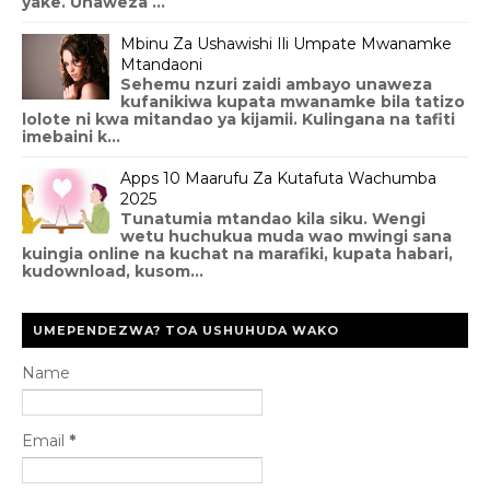
yake. Unaweza ...
Mbinu Za Ushawishi Ili Umpate Mwanamke
Mtandaoni
Sehemu nzuri zaidi ambayo unaweza
kufanikiwa kupata mwanamke bila tatizo
lolote ni kwa mitandao ya kijamii. Kulingana na tafiti
imebaini k...
Apps 10 Maarufu Za Kutafuta Wachumba
2025
Tunatumia mtandao kila siku. Wengi
wetu huchukua muda wao mwingi sana
kuingia online na kuchat na marafiki, kupata habari,
kudownload, kusom...
UMEPENDEZWA? TOA USHUHUDA WAKO
Name
Email
*