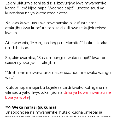
Lakini ukitumia toni saidizi zilizovunjwa kwa mwanamke
kama, “Hey! Njoo hapa! Waendeleaje!” unatoa sauti ya
kuamrisha na ya kutoa maelekezo.
Na kwa kuwa uasili wa mwanamke ni kufuata amri,
atakujibu kwa kutafuta toni saidizi ili aweze kujihitimisha
kwako.
Atakwambia, “Mmh, jina langu ni Mamito?” huku akitaka
umthibitishe.
So, ukimwambia, “Sasa, mpangilio wako ni upi!? kwa toni
saidizi iliyovunjwa, atakujibu...
“Mmh, mimi mwanafunzi nasomea...huu ni mwaka wangu
wa...”
Kiufupi hapa anajaribu kujieleza zaidi kwako kulingana na
vile sauti yako ilivyotoka. [Soma:
Jinsi ya kuwa mwanaume
bora ya wote
]
#4 Weka nafasi (sukuma)
Unapoongea na mwanamke, hutaki kuona umepalilia